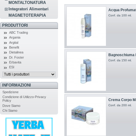
MONTALTONATURA
Integratori Alimentari
Acqua Profuma
MAGNETOTERAPIA
Conf. da 100 ml.
PRODUTTORI
ABC Trading
Argania
Argital
Benefit
Dietalinea
Bagnoschiuma 
Dr. Foster
Conf. da 150 ml.
Erbavita
ESI
INFORMAZIONI
Spedizione
Condizione di Utilizzo-Privacy
Crema Corpo M
Policy
Conf. da 200 ml.
Dove Siamo
Chi Siamo