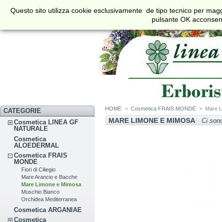
€
$
£
Questo sito utilizza cookie esclusivamente de tipo tecnico per maggi
Valuta
pulsante OK acconsenti 
HOME
>
Cosmetica FRAIS MONDE
>
Mare 
CATEGORIE
MARE LIMONE E MIMOSA
Ci sono
Cosmetica LINEA GF
NATURALE
Cosmetica
ALOEDERMAL
Cosmetica FRAIS
MONDE
Fiori di Ciliegio
Mare Arancio e Bacche
Mare Limone e Mimosa
Muschio Bianco
Orchidea Mediterranea
Cosmetica ARGANIAE
Cosmetica