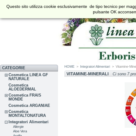
€
$
£
Questo sito utilizza cookie esclusivamente de tipo tecnico per maggi
Valuta
pulsante OK acconsenti 
HOME
>
Integratori Alimentari
>
Vitamine-Mine
CATEGORIE
VITAMINE-MINERALI
Ci sono 7 pro
Cosmetica LINEA GF
NATURALE
Cosmetica
ALOEDERMAL
Cosmetica FRAIS
MONDE
Cosmetica ARGANIAE
Cosmetica
MONTALTONATURA
Integratori Alimentari
Allergie
Aloe Vera
Argilla