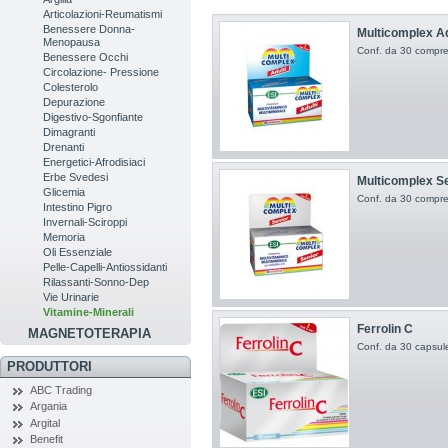
Articolazioni-Reumatismi
Benessere Donna-
Multicomplex Ad
Menopausa
Conf. da 30 compres
Benessere Occhi
Circolazione- Pressione
Colesterolo
Depurazione
Digestivo-Sgonfiante
Dimagranti
Drenanti
Energetici-Afrodisiaci
Erbe Svedesi
Multicomplex S
Glicemia
Conf. da 30 compres
Intestino Pigro
Invernali-Sciroppi
Memoria
Oli Essenziale
Pelle-Capelli-Antiossidanti
Rilassanti-Sonno-Dep
Vie Urinarie
Vitamine-Minerali
Ferrolin C
MAGNETOTERAPIA
Conf. da 30 capsul
PRODUTTORI
ABC Trading
Argania
Argital
Benefit