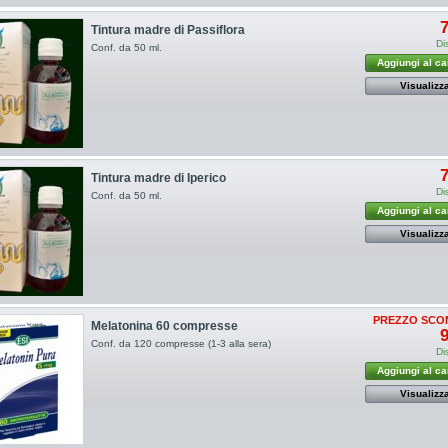
7
Tintura madre di Passiflora
Di
Conf. da 50 ml.
Aggiungi al ca
Visualizz
7
Tintura madre di Iperico
Di
Conf. da 50 ml.
Aggiungi al ca
Visualizz
PREZZO SCO
Melatonina 60 compresse
9
Conf. da 120 compresse (1-3 alla sera)
Di
Aggiungi al ca
Visualizz