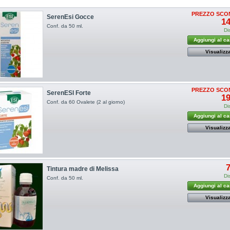
PREZZO SCO
SerenEsi Gocce
14
Conf. da 50 ml.
Di
Aggiungi al ca
Visualizz
PREZZO SCO
SerenESI Forte
19
Conf. da 60 Ovalete (2 al giorno)
Di
Aggiungi al ca
Visualizz
7
Tintura madre di Melissa
Di
Conf. da 50 ml.
Aggiungi al ca
Visualizz