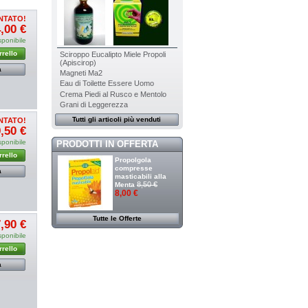
NTATO!
,00 €
sponibile
rrello
Sciroppo Eucalipto Miele Propoli
(Apiscirop)
a
Magneti Ma2
Eau di Toilette Essere Uomo
Crema Piedi al Rusco e Mentolo
Grani di Leggerezza
Tutti gli articoli più venduti
NTATO!
,50 €
sponibile
PRODOTTI IN OFFERTA
rrello
Propolgola
compresse
a
masticabili alla
8,50 €
Menta
8,00 €
Tutte le Offerte
,90 €
sponibile
rrello
a