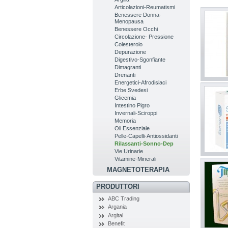
Articolazioni-Reumatismi
Benessere Donna-
Menopausa
Benessere Occhi
Circolazione- Pressione
Colesterolo
Depurazione
Digestivo-Sgonfiante
Dimagranti
Drenanti
Energetici-Afrodisiaci
Erbe Svedesi
Glicemia
Intestino Pigro
Invernali-Sciroppi
Memoria
Oli Essenziale
Pelle-Capelli-Antiossidanti
Rilassanti-Sonno-Dep
Vie Urinarie
Vitamine-Minerali
MAGNETOTERAPIA
PRODUTTORI
ABC Trading
Argania
Argital
Benefit