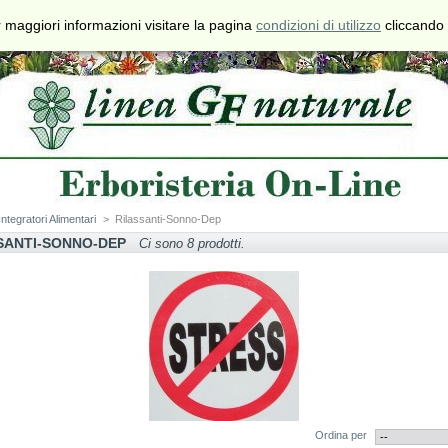
€
$
£
 maggiori informazioni visitare la pagina
condizioni di utilizzo
cliccando 
Valuta
Contatti
Mappa del
Preferiti
Sito
Integratori Alimentari
>
Rilassanti-Sonno-Dep
SANTI-SONNO-DEP
Ci sono 8 prodotti.
Ordina per