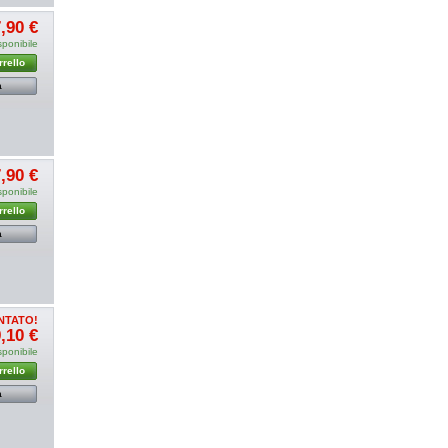
,90 €
sponibile
rrello
a
,90 €
sponibile
rrello
a
NTATO!
,10 €
sponibile
rrello
a