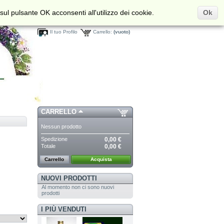
sul pulsante OK acconsenti all'utilizzo dei cookie.
Ok
Benvenuto/a,
Entra
Il tuo Profilo
Carrello:
(vuoto)
CARRELLO
Nessun prodotto
Spedizione
0,00 €
Totale
0,00 €
Carrello
Acquista
NUOVI PRODOTTI
Al momento non ci sono nuovi
prodotti
I PIÙ VENDUTI