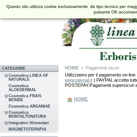
€
$
£
Questo sito utilizza cookie esclusivamente de tipo tecnico per maggi
Valuta
pulsante OK acconsenti 
HOME
>
Pagamenti sicuri
CATEGORIE
Utilizziamo per il pagamento on-line
Cosmetica LINEA GF
NATURALE
www.paypal.it
) PAYPAL accetta tutte l
POSTEPAY.Pagamenti supersicuri e ga
Cosmetica
ALOEDERMAL
Cosmetica FRAIS
HOME
MONDE
Cosmetica ARGANIAE
Cosmetica
MONTALTONATURA
Integratori Alimentari
MAGNETOTERAPIA